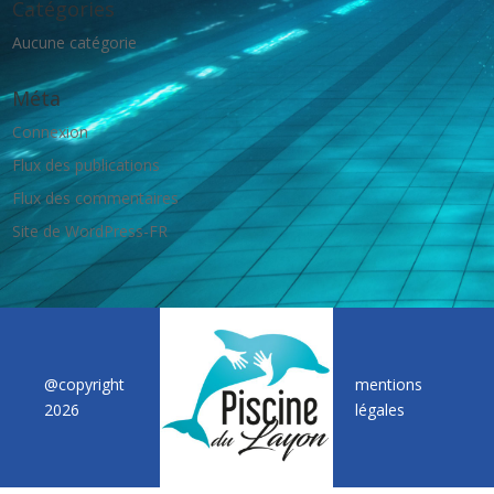
Catégories
Aucune catégorie
Méta
Connexion
Flux des publications
Flux des commentaires
Site de WordPress-FR
@copyright
mentions
2026
légales